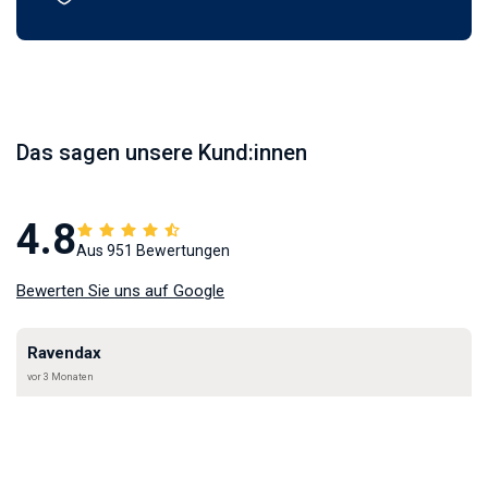
Das sagen unsere Kund:innen
4.8
Aus 951 Bewertungen
Bewerten Sie uns auf Google
Ravendax
vor 3 Monaten
★★★★★
Habe dort eine super schöne schnukelige Teetasse für
meine Freundin bestellt. Die Verpackung war die beste, die