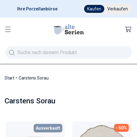
Ihre Porzellanbörse
Ab 200 € versandkostenfr
Kaufen
Verkaufen
Warenkor
Start
Carstens Sorau
Kategorie:
Carstens Sorau
- 50%
Ausverkauft