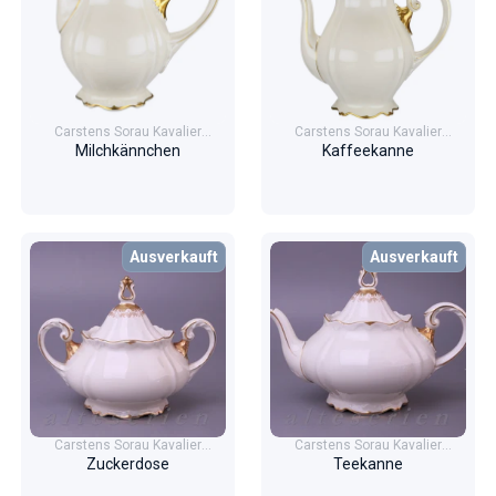
Carstens Sorau Kavalier
Carstens Sorau Kavalier
Goldranke
Goldranke
Milchkännchen
Kaffeekanne
Ausverkauft
Ausverkauft
Carstens Sorau Kavalier
Carstens Sorau Kavalier
Goldranke
Goldranke
Zuckerdose
Teekanne