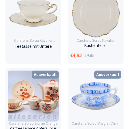
Carstens Sorau Kavalier
Carstens Sorau Kavalier
Goldranke
Goldranke
Kuchenteller
Teetasse mit Untere
Verkaufspreis
Normaler Preis
€4,93
€9,85
Ausverkauft
Ausverkauft
Carstens Sorau Blume Orange
Carstens Sorau Margret China
Blau
Kaffeeservice 4 Pers. plus