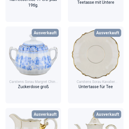
Teetasse mit Untere
19tlg.
Ausverkauft
Ausverkauft
Carstens Sorau Margret China
Carstens Sorau Kavalier
Blau
Goldranke
Zuckerdose groß
Untertasse für Tee
Ausverkauft
Ausverkauft