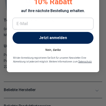
10% Rabatt
auf Ihre nächste Bestellung erhalten.
E-Mail
Telefonische Unterstützung
040 / 325 924 700
Mo - Fr: 10 - 12 Uhr
Jetzt anmelden
Unser Büro
Nein, danke
Porzellanbörse alteserien.de GmbH
Mit der Anmeldung registrieren Sie Sich für unseren Newsletter. Eine
Poppenbütteler Bogen 94
Abmeldung ist jederzeit möglich. Weitere Informationen zum
Datenschutz
22399 Hamburg
Beliebte Hersteller