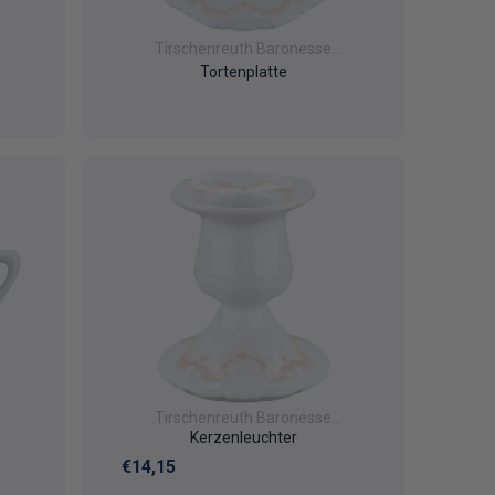
Tirschenreuth Baronesse
Veronique
Tortenplatte
Tirschenreuth Baronesse
Veronique
Kerzenleuchter
Normaler Preis
€14,15