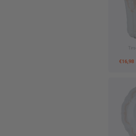
Tir
Verkau
€16,98