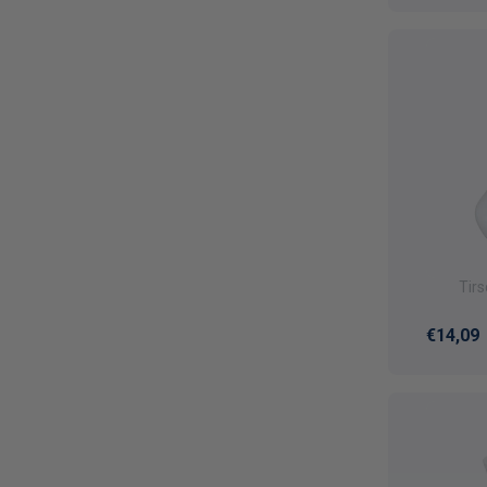
Tir
Normal
€14,09