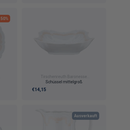
- 50%
Tirschenreuth Baronesse
Veronique
Schüssel mittelgroß
Normaler Preis
€14,15
Ausverkauft