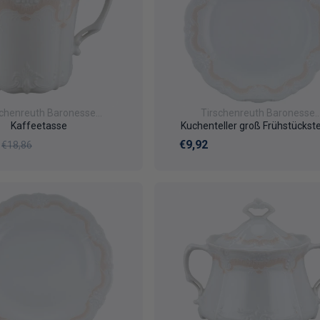
schenreuth Baronesse
Tirschenreuth Baronesse
Veronique
Veronique
Kaffeetasse
Kuchenteller groß Frühstückste
fspreis
Normaler Preis
Normaler Preis
€9,92
€18,86