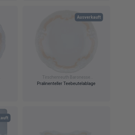
Ausverkauft
Tirschenreuth Baronesse
Veronique
Pralinenteller Teebeutelablage
auft