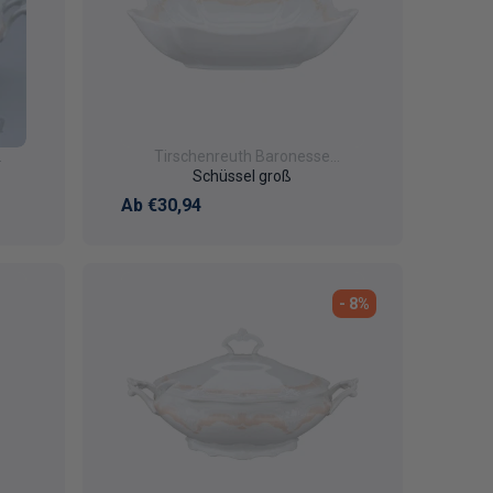
Tirschenreuth Baronesse
Veronique
Schüssel groß
Normaler Preis
Ab €30,94
- 8%