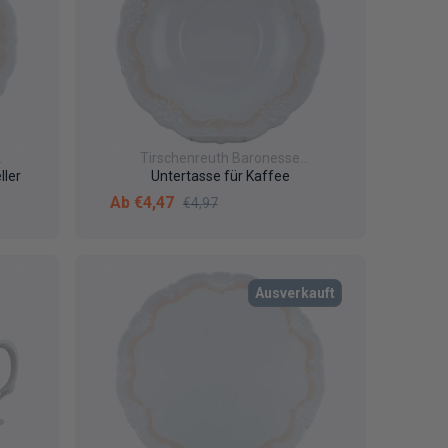
Tirschenreuth Baronesse
Veronique
ller
Untertasse für Kaffee
Verkaufspreis
Normaler Preis
Ab €4,47
€4,97
Ausverkauft