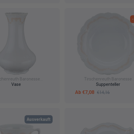
schenreuth Baronesse
Tirschenreuth Baronesse
Veronique
Veronique
Vase
Suppenteller
er Preis
Verkaufspreis
Normaler Preis
Ab €7,08
€14,16
Ausverkauft