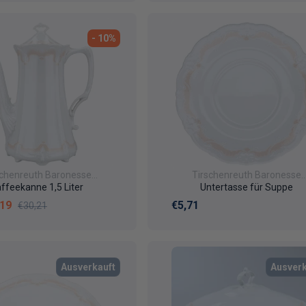
- 10%
schenreuth Baronesse
Tirschenreuth Baronesse
Veronique
Veronique
ffeekanne 1,5 Liter
Untertasse für Suppe
fspreis
Normaler Preis
Normaler Preis
,19
€5,71
€30,21
Ausverkauft
Ausverk