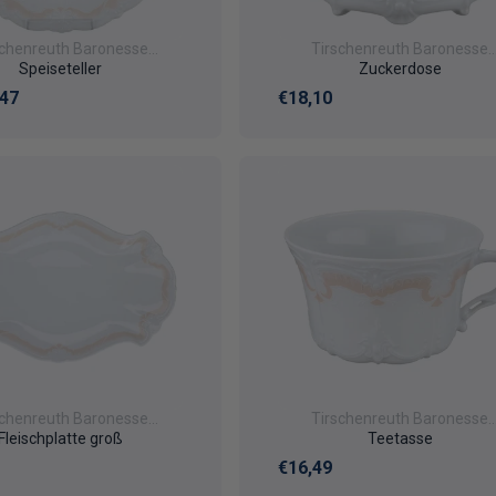
schenreuth Baronesse
Tirschenreuth Baronesse
Veronique
Veronique
Speiseteller
Zuckerdose
er Preis
Normaler Preis
,47
€18,10
schenreuth Baronesse
Tirschenreuth Baronesse
Veronique
Veronique
Fleischplatte groß
Teetasse
er Preis
Normaler Preis
€16,49