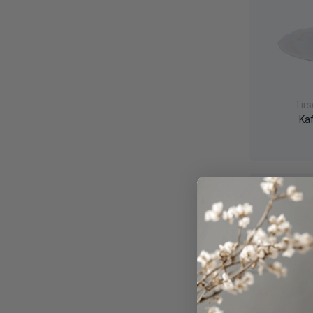
Tir
Ka