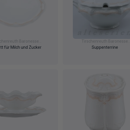
schenreuth Baronesse
Tirschenreuth Baronesse
Veronique
Veronique
tt für Milch und Zucker
Suppenterrine