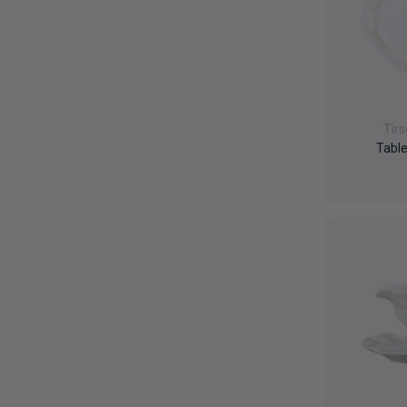
Tir
Table