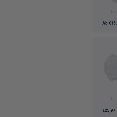
Tir
Normal
Ab €15
Tir
Normal
€25,97