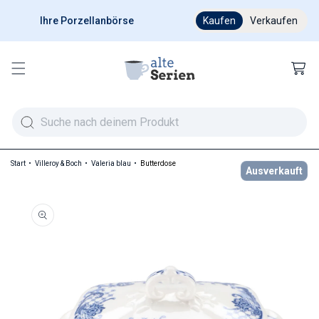
Ihre Porzellanbörse
Ab 200 € versandkostenfr
Kaufen
Verkaufen
Warenkor
Start
Villeroy & Boch
Valeria blau
Butterdose
Ausverkauft
duktinformationen springen