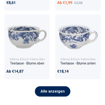
Normaler Preis
Verkaufspreis
Normaler Preis
€8,61
Ab €1,99
€3,98
Villeroy & Boch Valeria blau
Villeroy & Boch Valeria blau
Teetasse - Blume oben
Teetasse - Blume unten
Normaler Preis
Normaler Preis
Ab €14,87
€18,14
Alle anzeigen