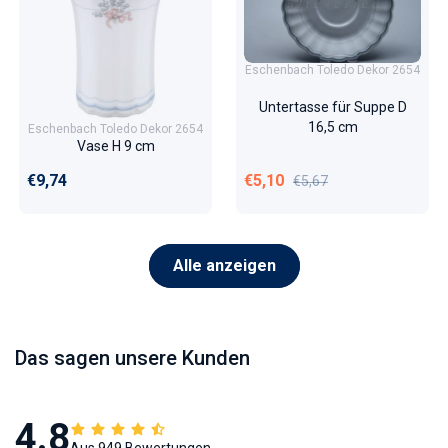
Eschenbach Toledo Dekor 2654
Untertasse für Suppe D
16,5 cm
Eschenbach Toledo Dekor 2654
Vase H 9 cm
Normaler Preis
Verkaufspreis
Normaler Preis
€9,74
€5,10
€5,67
Alle anzeigen
Das sagen unsere Kunden
4.8