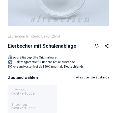
Medien 1 in Modal öffnen
Eschenbach Toledo Dekor 2654
Eierbecher mit Schalenablage
sorgfältig geprüfte Originalware
Qualitätsgarantie für unsere Artikelzustände
versandkostenfrei ab 150€ innerhalb Deutschlands
Zustand wählen
Alles über die Zustände
1 - wie neu
nicht verfügbar
2 - sehr gut
nicht verfügbar