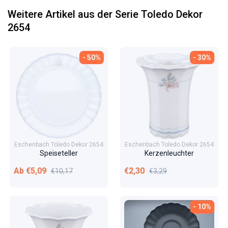
Weitere Artikel aus der Serie Toledo Dekor
2654
- 50%
- 30%
Eschenbach Toledo Dekor 2654
Eschenbach Toledo Dekor 2654
Speiseteller
Kerzenleuchter
Verkaufspreis
Normaler Preis
Verkaufspreis
Normaler Preis
Ab €5,09
€2,30
€10,17
€3,29
- 10%