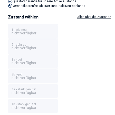
Qualitätsgarantie für unsere Artikelzustände
versandkostenfrei ab 150€ innerhalb Deutschlands
Zustand wählen
Alles über die Zustände
1 - wie neu
nicht verfügbar
2 - sehr gut
nicht verfügbar
3a - gut
nicht verfügbar
3b - gut
nicht verfügbar
4a - stark genutzt
nicht verfügbar
4b - stark genutzt
nicht verfügbar