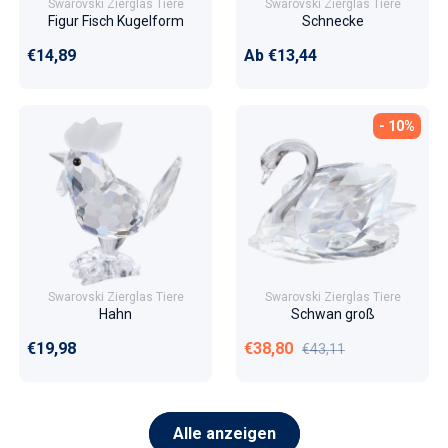
Swarovski Zierglas Tiere
Swarovski Zierglas Tiere
Figur Fisch Kugelform
Schnecke
Normaler Preis
Normaler Preis
€14,89
Ab €13,44
- 10%
Swarovski Zierglas Tiere
Swarovski Zierglas Tiere
Hahn
Schwan groß
Normaler Preis
Verkaufspreis
Normaler Preis
€19,98
€38,80
€43,11
Alle anzeigen