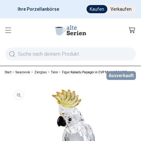
Ihre Porzellanbörse
Ab 200 € versandkostenfr
Kaufen
Verkaufen
Warenkor
Start
Swarovski
Zierglas
Tiere
Figur Kakadu Papagei in OVP Modell 261635
Ausverkauft
duktinformationen springen