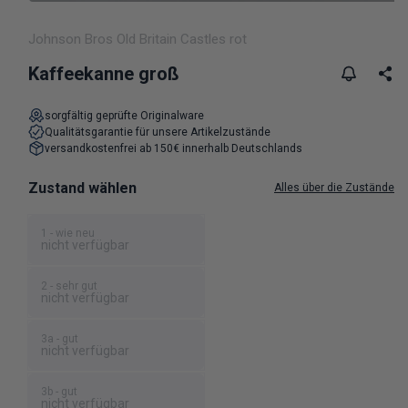
Medien 1 in Modal öffnen
Johnson Bros Old Britain Castles rot
Kaffeekanne groß
sorgfältig geprüfte Originalware
Qualitätsgarantie für unsere Artikelzustände
versandkostenfrei ab 150€ innerhalb Deutschlands
Zustand wählen
Alles über die Zustände
1 - wie neu
nicht verfügbar
2 - sehr gut
nicht verfügbar
3a - gut
nicht verfügbar
3b - gut
nicht verfügbar