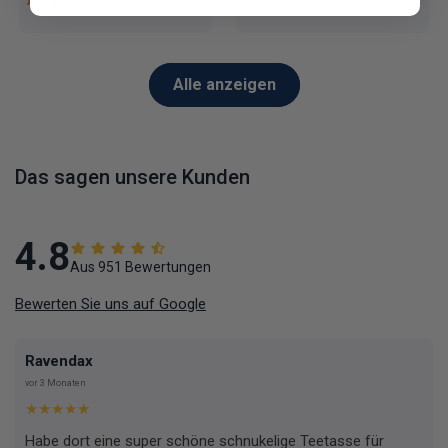
€7,85
Alle anzeigen
Das sagen unsere Kunden
4.8
Aus 951 Bewertungen
Bewerten Sie uns auf Google
Ravendax
vor 3 Monaten
★★★★★
Habe dort eine super schöne schnukelige Teetasse für