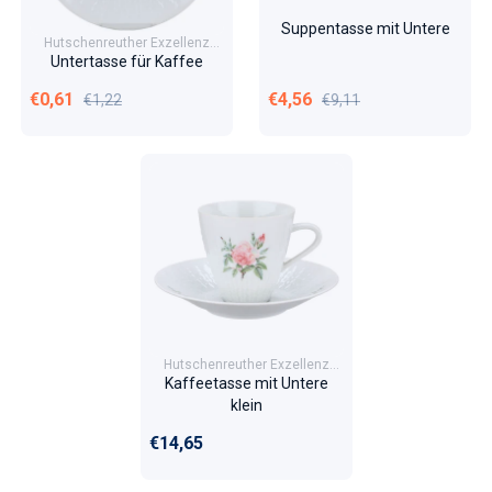
Suppentasse mit Untere
Hutschenreuther Exzellenz
Rosita
Untertasse für Kaffee
Verkaufspreis
Normaler Preis
Verkaufspreis
Normaler Preis
€0,61
€4,56
€1,22
€9,11
Hutschenreuther Exzellenz
Rosita
Kaffeetasse mit Untere
klein
Normaler Preis
€14,65