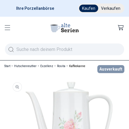
Ihre Porzellanbörse
Ab 200 € versandkostenfr
Kaufen
Verkaufen
Warenkor
Start
Hutschenreuther
Exzellenz
Rosita
Kaffeekanne
Ausverkauft
duktinformationen springen