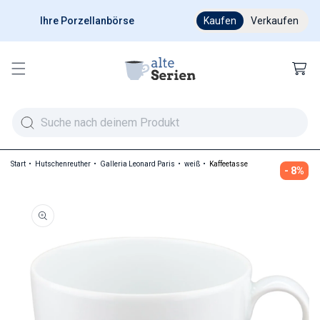
Ihre Porzellanbörse
Ab 200 € versandkostenfr
Kaufen
Verkaufen
Warenkor
Start
Hutschenreuther
Galleria Leonard Paris
weiß
Kaffeetasse
- 8%
duktinformationen springen