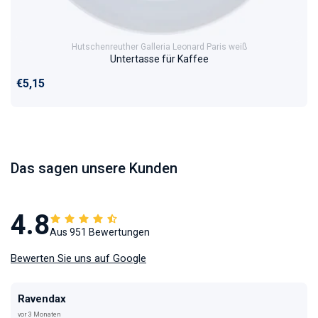
Hutschenreuther Galleria Leonard Paris weiß
Untertasse für Kaffee
Normaler Preis
€5,15
Das sagen unsere Kunden
4.8
Aus 951 Bewertungen
Bewerten Sie uns auf Google
Ravendax
vor 3 Monaten