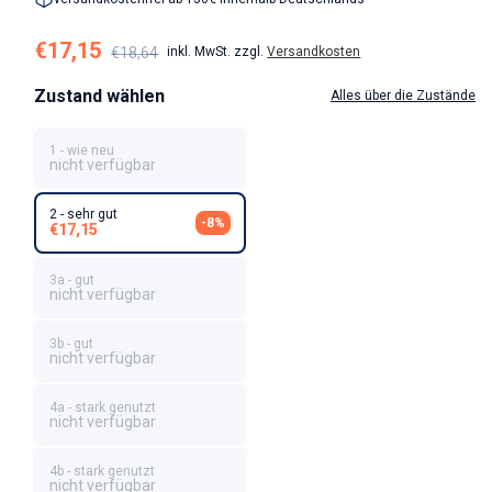
Verkaufspreis
Normaler Preis
€17,15
€18,64
inkl. MwSt. zzgl.
Versandkosten
Zustand wählen
Alles über die Zustände
1 - wie neu
nicht verfügbar
2 - sehr gut
-8%
€17,15
3a - gut
nicht verfügbar
3b - gut
nicht verfügbar
4a - stark genutzt
nicht verfügbar
4b - stark genutzt
nicht verfügbar