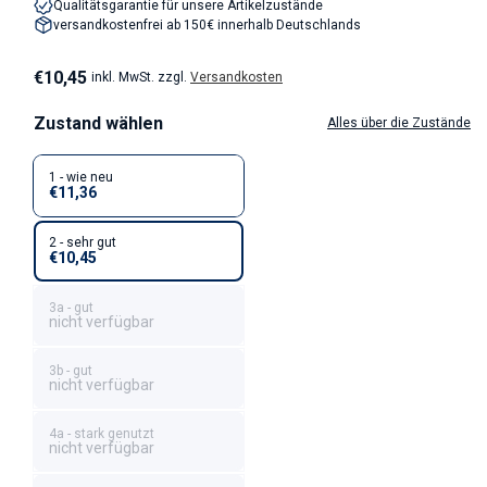
Qualitätsgarantie für unsere Artikelzustände
versandkostenfrei ab 150€ innerhalb Deutschlands
Normaler Preis
€10,45
inkl. MwSt. zzgl.
Versandkosten
Zustand wählen
Alles über die Zustände
1 - wie neu
€11,36
2 - sehr gut
€10,45
3a - gut
nicht verfügbar
3b - gut
nicht verfügbar
4a - stark genutzt
nicht verfügbar