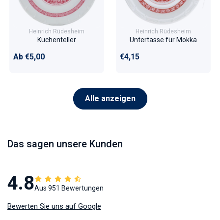
Heinrich Rüdesheim
Heinrich Rüdesheim
Kuchenteller
Untertasse für Mokka
Normaler Preis
Normaler Preis
Ab €5,00
€4,15
Alle anzeigen
Das sagen unsere Kunden
4.8
Aus 951 Bewertungen
Bewerten Sie uns auf Google