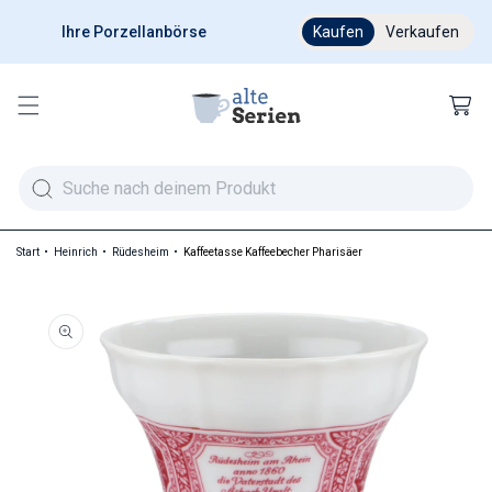
Ihre Porzellanbörse
Ab 200 € versandkostenfr
Kaufen
Verkaufen
Warenkor
Start
Heinrich
Rüdesheim
Kaffeetasse Kaffeebecher Pharisäer
duktinformationen springen