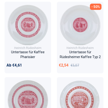
- 50%
Heinrich Rüdesheim
Heinrich Rüdesheim
Untertasse für Kaffee
Untertasse für
Pharisäer
Rüdesheimer Kaffee Typ 2
Normaler Preis
Verkaufspreis
Normaler Preis
Ab €4,61
€2,54
€5,07