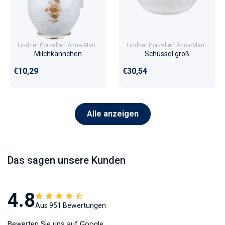
Lindner Porzellan Anna-Maria
Lindner Porzellan Anna-Maria
Braune Blüten
Braune Blüten
Milchkännchen
Schüssel groß
Normaler Preis
Normaler Preis
€10,29
€30,54
Alle anzeigen
Das sagen unsere Kunden
4.8
Aus 951 Bewertungen
Bewerten Sie uns auf Google