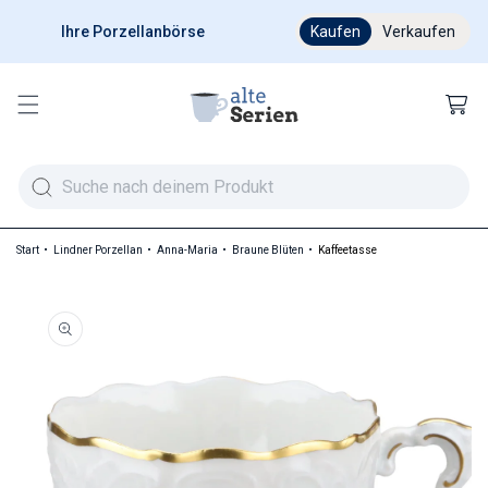
Ihre Porzellanbörse
Ab 200 € versandkostenfr
Kaufen
Verkaufen
Warenkor
Start
Lindner Porzellan
Anna-Maria
Braune Blüten
Kaffeetasse
duktinformationen springen