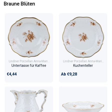
Braune Blüten
Lindner Porzellan Anna-Maria
Lindner Porzellan Anna-Maria
Braune Blüten
Braune Blüten
Untertasse für Kaffee
Kuchenteller
Normaler Preis
Normaler Preis
€4,44
Ab €9,28