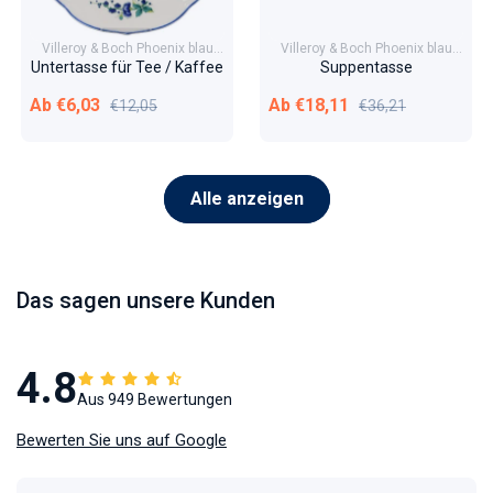
Villeroy & Boch Phoenix blau
Villeroy & Boch Phoenix blau
Malva
Malva
Untertasse für Tee / Kaffee
Suppentasse
Verkaufspreis
Normaler Preis
Verkaufspreis
Normaler Preis
Ab €6,03
Ab €18,11
€12,05
€36,21
Alle anzeigen
Das sagen unsere Kunden
4.8
Aus 949 Bewertungen
Bewerten Sie uns auf Google