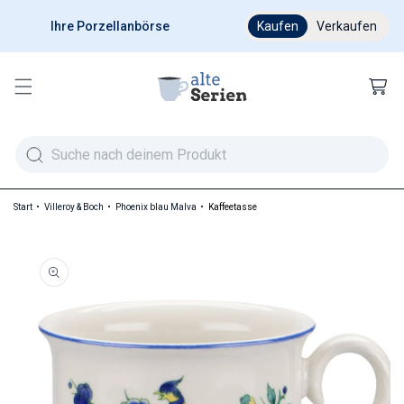
Ihre Porzellanbörse
Ab 200 € versandkostenfr
Kaufen
Verkaufen
Warenkor
Start
Villeroy & Boch
Phoenix blau Malva
Kaffeetasse
duktinformationen springen