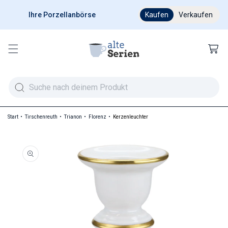
Ihre Porzellanbörse
Ab 200 € versandkostenfr
Kaufen
Verkaufen
Warenkor
Start
Tirschenreuth
Trianon
Florenz
Kerzenleuchter
duktinformationen springen