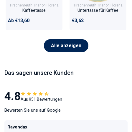
Tirschenreuth Trianon Florenz
Tirschenreuth Trianon Florenz
Kaffeetasse
Untertasse für Kaffee
Normaler Preis
Normaler Preis
Ab €13,60
€3,62
Alle anzeigen
Das sagen unsere Kunden
4.8
Aus 951 Bewertungen
Bewerten Sie uns auf Google
Ravendax