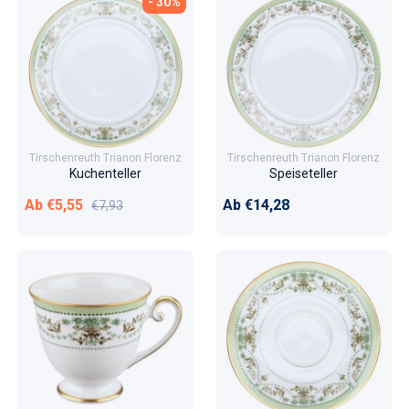
- 30%
Tirschenreuth Trianon Florenz
Tirschenreuth Trianon Florenz
Kuchenteller
Speiseteller
Verkaufspreis
Normaler Preis
Normaler Preis
Ab €5,55
Ab €14,28
€7,93