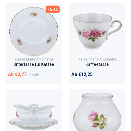
- 50%
Kaiser Marie Antoinette
Kaiser Marie Antoinette
Moosrose
Moosrose
Untertasse für Kaffee
Kaffeetasse
Verkaufspreis
Normaler Preis
Normaler Preis
Ab €2,77
Ab €12,25
€5,53