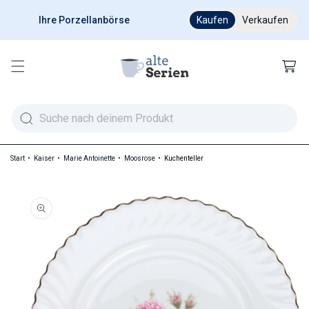
Ihre Porzellanbörse
Ab 200 € versandkostenfr
Kaufen
Verkaufen
Warenkor
Start
Kaiser
Marie Antoinette
Moosrose
Kuchenteller
duktinformationen springen