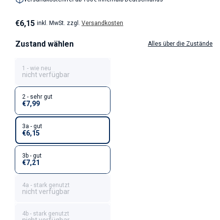
Normaler Preis
€6,15
inkl. MwSt. zzgl.
Versandkosten
Zustand wählen
Alles über die Zustände
1 - wie neu
nicht verfügbar
2 - sehr gut
€7,99
3a - gut
€6,15
3b - gut
€7,21
4a - stark genutzt
nicht verfügbar
4b - stark genutzt