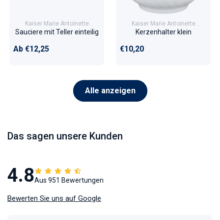
Kaiser Marie Antoinette
Kaiser Marie Antoinette
Moosrose
Moosrose
Sauciere mit Teller einteilig
Kerzenhalter klein
Normaler Preis
Normaler Preis
Ab €12,25
€10,20
Alle anzeigen
Das sagen unsere Kunden
4.8
Aus 951 Bewertungen
Bewerten Sie uns auf Google