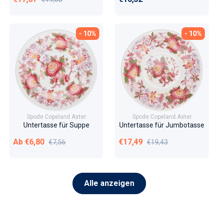
- 10%
- 10%
Spode Copeland Aster
Spode Copeland Aster
Untertasse für Suppe
Untertasse für Jumbotasse
Verkaufspreis
Normaler Preis
Verkaufspreis
Normaler Preis
Ab €6,80
€17,49
€7,56
€19,43
Alle anzeigen