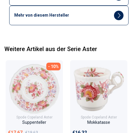
Mehr von diesem Hersteller
Weitere Artikel aus der Serie Aster
- 10%
Spode Copeland Aster
Spode Copeland Aster
Suppenteller
Mokkatasse
Verkaufspreis
Normaler Preis
Normaler Preis
€17,67
€16,32
€19,63