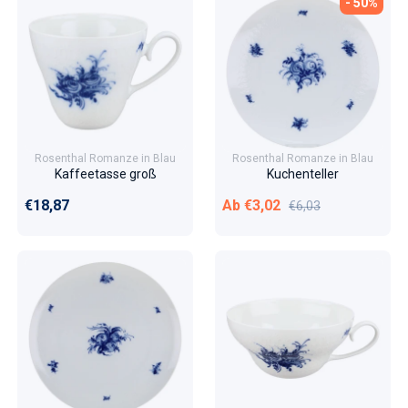
- 50%
Rosenthal Romanze in Blau
Rosenthal Romanze in Blau
Kaffeetasse groß
Kuchenteller
Normaler Preis
Verkaufspreis
Normaler Preis
€18,87
Ab €3,02
€6,03