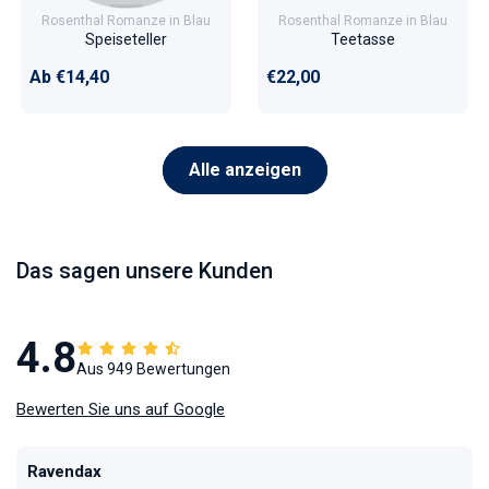
Rosenthal Romanze in Blau
Rosenthal Romanze in Blau
Speiseteller
Teetasse
Normaler Preis
Normaler Preis
Ab €14,40
€22,00
Alle anzeigen
Das sagen unsere Kunden
4.8
Aus 949 Bewertungen
Bewerten Sie uns auf Google
Ravendax