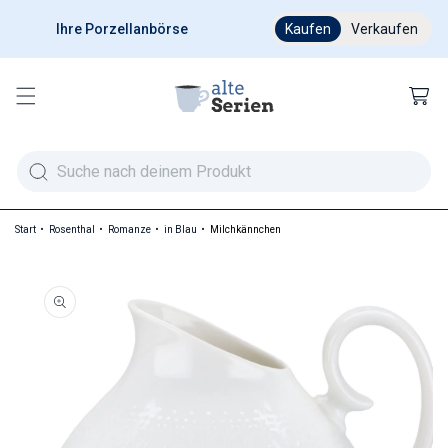
Ihre Porzellanbörse
Ab 200 € versandkostenfr
Kaufen
Verkaufen
Warenkor
Start
Rosenthal
Romanze
in Blau
Milchkännchen
duktinformationen springen