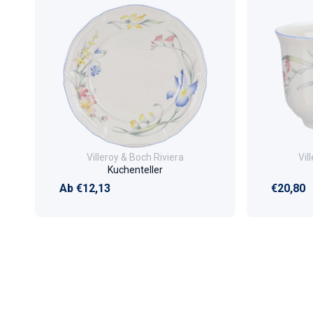
Villeroy & Boch Riviera
Kuchenteller
Normaler Preis
Normale
Ab €12,13
€20,80