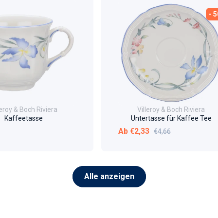
- 
Villeroy & Boch Riviera
Villeroy & Boch Riviera
Kaffeetasse
Untertasse für Kaffee Tee
r Preis
Verkaufspreis
Normaler Preis
Ab €2,33
€4,66
Alle anzeigen