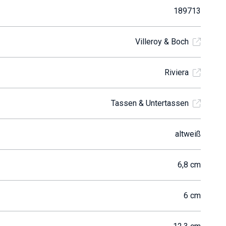
189713
Villeroy & Boch
Riviera
Tassen & Untertassen
altweiß
6,8 cm
6 cm