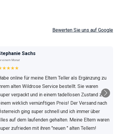
Bewerten Sie uns auf Google
Stephanie Sachs
Bianc
or einem Monat
vor 4 Mo
★★★★★
★★
Habe online für meine Eltern Teller als Ergänzung zu
Ich g
ihrem alten Wildrose Service bestellt. Sie waren
schne
super verpackt und in einem tadellosen Zustand zu
der A
einem wirklich vernünftigen Preis! Der Versand nach
top z
Österreich ging super schnell und ich immer über
Gewis
alles auf dem laufenden gehalten. Meine Eltern waren
super zufrieden mit ihren "neuen " alten Tellern!