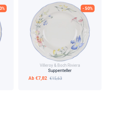
50%
- 50%
Villeroy & Boch Riviera
Suppenteller
Verkaufspreis
Normaler Preis
Ab €7,82
€15,63