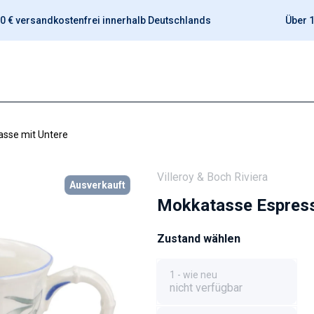
0 € versandkostenfrei innerhalb Deutschlands
Über 1
sse mit Untere
Villeroy & Boch Riviera
Ausverkauft
Mokkatasse Espress
Zustand wählen
1 - wie neu
nicht verfügbar