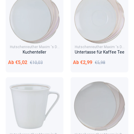
Hutschenreuther Maxim 's De
Hutschenreuther Maxim 's De
Paris En Vogue
Paris En Vogue
Kuchenteller
Untertasse für Kaffee Tee
Verkaufspreis
Normaler Preis
Verkaufspreis
Normaler Preis
Ab €5,02
Ab €2,99
€10,03
€5,98