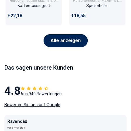
Hutschenreuther Maxim 's De
Hutschenreuther Maxim 's De
Paris En Vogue
Paris En Vogue
Kaffeetasse groß
Speiseteller
Normaler Preis
Normaler Preis
€22,18
€18,55
Alle anzeigen
Das sagen unsere Kunden
4.8
Aus 949 Bewertungen
Bewerten Sie uns auf Google
Ravendax
vor 3 Monaten