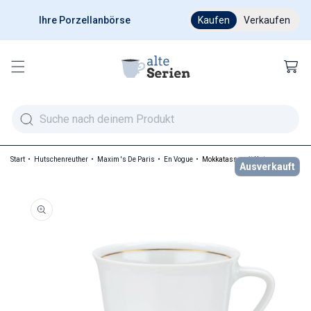
Ihre Porzellanbörse
Ab 200 € versandkostenfr
Kaufen
Verkaufen
Warenkor
Start
Hutschenreuther
Maxim 's De Paris
En Vogue
Mokkatasse mit Untere
Ausverkauft
duktinformationen springen