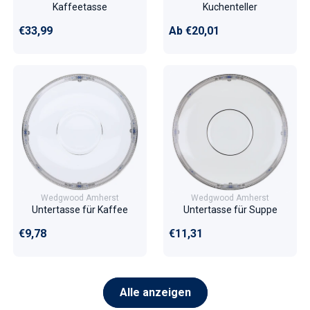
Kaffeetasse
Kuchenteller
Normaler Preis
Normaler Preis
€33,99
Ab €20,01
Wedgwood Amherst
Wedgwood Amherst
Untertasse für Kaffee
Untertasse für Suppe
Normaler Preis
Normaler Preis
€9,78
€11,31
Alle anzeigen