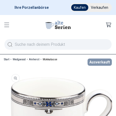
Ihre Porzellanbörse
Ab 200 € versandkostenfr
Kaufen
Verkaufen
Warenkor
Start
Wedgwood
Amherst
Mokkatasse
Ausverkauft
duktinformationen springen