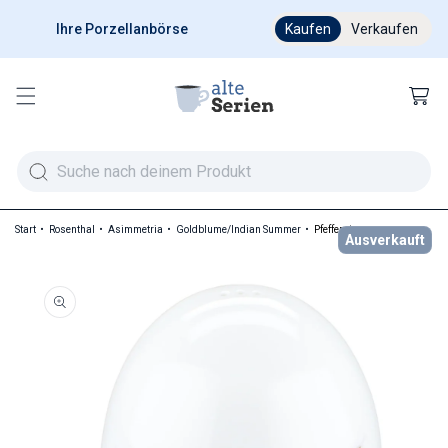
Ihre Porzellanbörse
Ab 200 € versandkostenfr
Kaufen
Verkaufen
Warenkor
Start
Rosenthal
Asimmetria
Goldblume/Indian Summer
Pfefferstreuer
Ausverkauft
duktinformationen springen