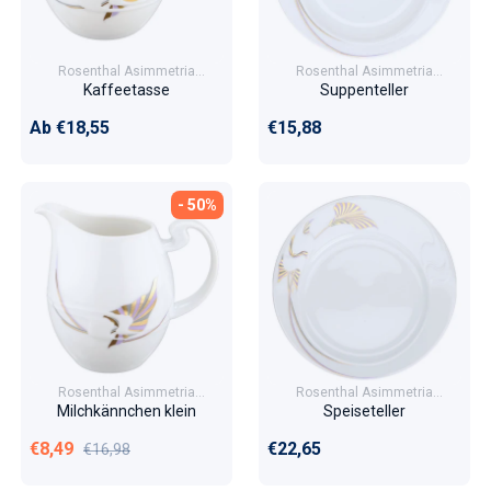
Rosenthal Asimmetria
Rosenthal Asimmetria
Goldblume/Indian Summer
Goldblume/Indian Summer
Kaffeetasse
Suppenteller
Normaler Preis
Normaler Preis
Ab €18,55
€15,88
- 50%
Rosenthal Asimmetria
Rosenthal Asimmetria
Goldblume/Indian Summer
Goldblume/Indian Summer
Milchkännchen klein
Speiseteller
Verkaufspreis
Normaler Preis
Normaler Preis
€8,49
€22,65
€16,98