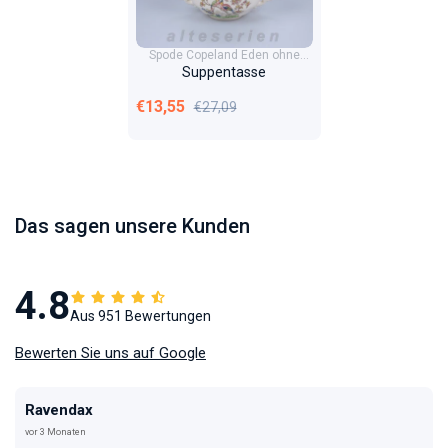
Spode Copeland Eden ohne
Goldrand
Suppentasse
Verkaufspreis
Normaler Preis
€13,55
€27,09
Das sagen unsere Kunden
4.8
Aus 951 Bewertungen
Bewerten Sie uns auf Google
Ravendax
vor 3 Monaten