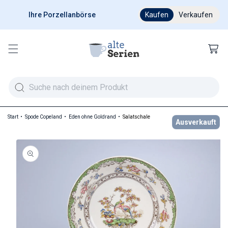
Ihre Porzellanbörse
Ab 200 € versandkostenfr
Kaufen
Verkaufen
Warenkor
Start
Spode Copeland
Eden ohne Goldrand
Salatschale
Ausverkauft
duktinformationen springen