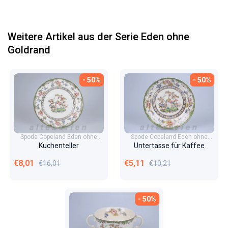
Weitere Artikel aus der Serie Eden ohne
Goldrand
- 50%
- 50%
Spode Copeland Eden ohne
Spode Copeland Eden ohne
Goldrand
Goldrand
Kuchenteller
Untertasse für Kaffee
Verkaufspreis
Normaler Preis
Verkaufspreis
Normaler Preis
€8,01
€5,11
€16,01
€10,21
- 50%