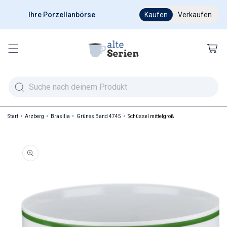
Ihre Porzellanbörse
Ab 200 € versandkostenfr
Kaufen
Verkaufen
Warenkor
Start
Arzberg
Brasilia
Grünes Band 4745
Schüssel mittelgroß
duktinformationen springen