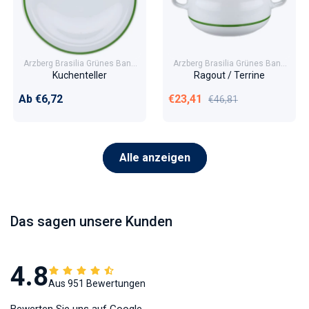
Arzberg Brasilia Grünes Band
Arzberg Brasilia Grünes Band
4745
4745
Kuchenteller
Ragout / Terrine
Normaler Preis
Verkaufspreis
Normaler Preis
Ab €6,72
€23,41
€46,81
Alle anzeigen
Das sagen unsere Kunden
4.8
Aus 951 Bewertungen
Bewerten Sie uns auf Google