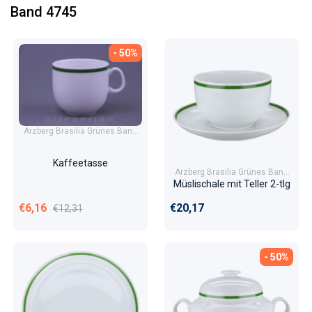
Band 4745
- 50%
Arzberg Brasilia Grünes Band
4745
Kaffeetasse
Arzberg Brasilia Grünes Band
4745
Müslischale mit Teller 2-tlg
Verkaufspreis
Normaler Preis
Normaler Preis
€6,16
€20,17
€12,31
- 50%