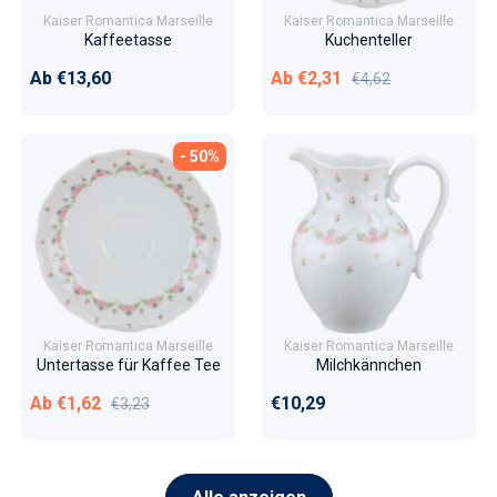
Kaiser Romantica Marseille
Kaiser Romantica Marseille
Kaffeetasse
Kuchenteller
Normaler Preis
Verkaufspreis
Normaler Preis
Ab €13,60
Ab €2,31
€4,62
- 50%
Kaiser Romantica Marseille
Kaiser Romantica Marseille
Untertasse für Kaffee Tee
Milchkännchen
Verkaufspreis
Normaler Preis
Normaler Preis
Ab €1,62
€10,29
€3,23