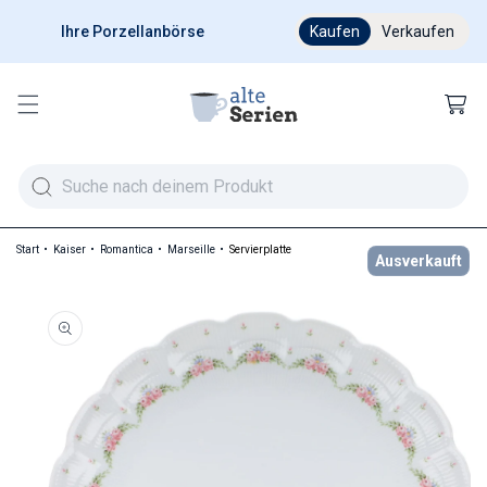
Ihre Porzellanbörse
Ab 200 € versandkostenfr
Kaufen
Verkaufen
Warenkor
Start
Kaiser
Romantica
Marseille
Servierplatte
Ausverkauft
duktinformationen springen