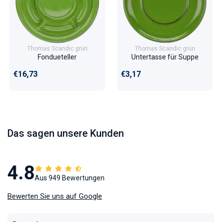
Thomas Scandic grün
Thomas Scandic grün
Fondueteller
Untertasse für Suppe
Normaler Preis
Normaler Preis
€16,73
€3,17
Das sagen unsere Kunden
4.8
Aus 949 Bewertungen
Bewerten Sie uns auf Google