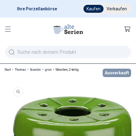
Ihre Porzellanbörse
Ab 200 € versandkostenfr
Kaufen
Verkaufen
Warenkor
Start
Thomas
Scandic
grün
Stövchen, 2-teilig
Ausverkauft
duktinformationen springen