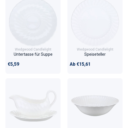
Wedgwood Candlelight
Wedgwood Candlelight
Untertasse für Suppe
Speiseteller
Normaler Preis
Normaler Preis
€5,59
Ab €15,61