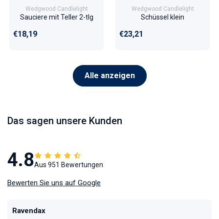
Wedgwood Candlelight
Wedgwood Candlelight
Sauciere mit Teller 2-tlg
Schüssel klein
Normaler Preis
Normaler Preis
€18,19
€23,21
Alle anzeigen
Das sagen unsere Kunden
4.8
Aus 951 Bewertungen
Bewerten Sie uns auf Google
Ravendax