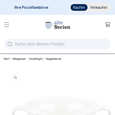
Ihre Porzellanbörse
Ab 200 € versandkostenfr
Kaufen
Verkaufen
Warenkor
Start
Wedgwood
Candlelight
Suppentasse
duktinformationen springen