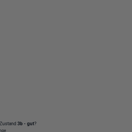
 Zustand
3b - gut
?
ünge