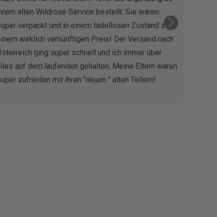
ihrem alten Wildrose Service bestellt. Sie waren
schne
super verpackt und in einem tadellosen Zustand zu
der A
einem wirklich vernünftigen Preis! Der Versand nach
top z
Österreich ging super schnell und ich immer über
Gewis
alles auf dem laufenden gehalten. Meine Eltern waren
super zufrieden mit ihren "neuen " alten Tellern!