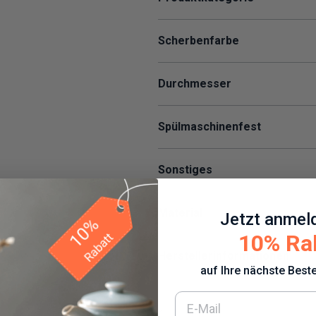
Scherbenfarbe
Durchmesser
Spülmaschinenfest
Sonstiges
Material
Jetzt anmel
10% Ra
Herstellerinformationen
auf Ihre nächste Beste
E-Mail