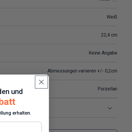
Weiß
22,4 cm
Keine Angabe
Abmessungen variieren +/- 0,2cm
Porzellan
den und
batt
llung erhalten.