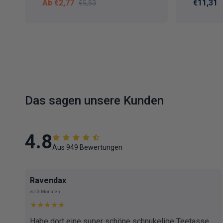
Verkaufspreis
Normaler Preis
Normale
Ab €2,77
€11,31
€5,53
Das sagen unsere Kunden
4.8
Aus 949 Bewertungen
Ravendax
vor 3 Monaten
★★★★★
Habe dort eine super schöne schnukelige Teetasse