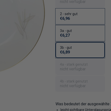
nicht verfügbar
2 - sehr gut
€6,96
3a - gut
€6,27
3b - gut
€6,89
4a - stark genutzt
nicht verfügbar
4b - stark genutzt
nicht verfügbar
Was bedeutet der ausgewählte
leicht sichtbare Unterglasurspr