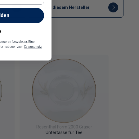
Mehr von diesem Hersteller
lden
e
 unseren Newsletter. Eine
Informationen zum
Datenschutz
Rosenthal Form 2000 Gräser
Untertasse für Tee