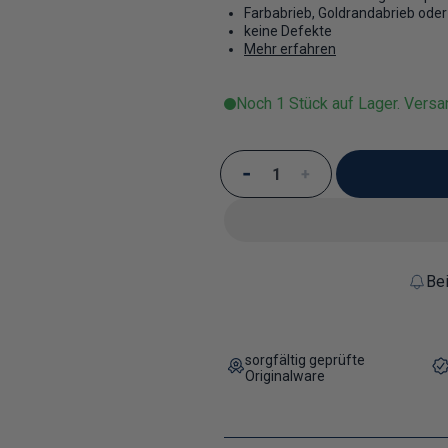
Farbabrieb, Goldrandabrieb ode
keine Defekte
Mehr erfahren
Noch 1 Stück auf Lager. Versa
Verringere die Menge für
Erhöhe die Menge 
Bei
sorgfältig geprüfte
Originalware