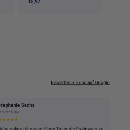
Normaler Preis
€3,97
Bewerten Sie uns auf Google
Stephanie Sachs
Bianc
or einem Monat
vor 4 Mo
★★★★★
★★
Habe online für meine Eltern Teller als Ergänzung zu
Ich g