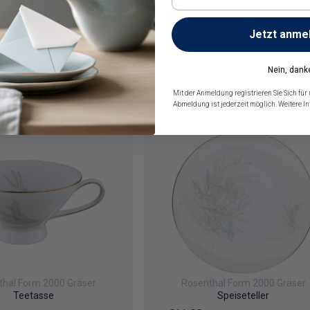
Mehr von dieser Serie
Jetzt anme
Nein, dank
000 Gräser
Mit der Anmeldung registrieren Sie Sich für
Abmeldung ist jederzeit möglich. Weitere 
thal Form 2000 Gräser
Rosenthal Form 2000 Gräser
Teetasse
Speiseteller