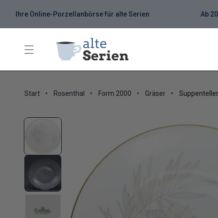
Ihre Online-Porzellanbörse für alte Serien
Ab 20
Start
Rosenthal
Form 2000
Gräser
Suppentelle
Zu Produktinformationen springen