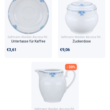
Seltmann Weiden Ascona Rita
Seltmann Weiden Ascona Rita
33506
33506
Untertasse für Kaffee
Zuckerdose
Normaler Preis
Normaler Preis
€3,61
€9,06
- 30%
Seltmann Weiden Ascona Rita