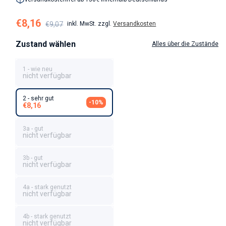
Verkaufspreis
Normaler Preis
€8,16
€9,07
inkl. MwSt. zzgl.
Versandkosten
Zustand wählen
Alles über die Zustände
1 - wie neu
nicht verfügbar
2 - sehr gut
-10%
€8,16
3a - gut
nicht verfügbar
3b - gut
nicht verfügbar
4a - stark genutzt
nicht verfügbar
4b - stark genutzt
nicht verfügbar