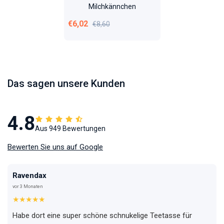
33506
Milchkännchen
Verkaufspreis
Normaler Preis
€6,02
€8,60
Das sagen unsere Kunden
4.8
Aus 949 Bewertungen
Bewerten Sie uns auf Google
Ravendax
vor 3 Monaten
★★★★★
Habe dort eine super schöne schnukelige Teetasse für