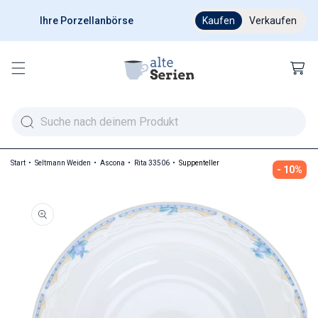
Ihre Porzellanbörse
Ab 200 € versandkostenfr
Kaufen
Verkaufen
Warenkor
Start
Seltmann Weiden
Ascona
Rita 33506
Suppenteller
- 10%
duktinformationen springen