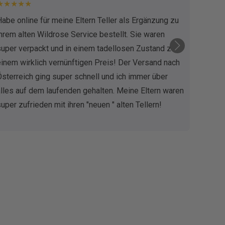
★★★★★
★★
Habe online für meine Eltern Teller als Ergänzung zu
Ich g
ihrem alten Wildrose Service bestellt. Sie waren
schne
super verpackt und in einem tadellosen Zustand zu
der A
einem wirklich vernünftigen Preis! Der Versand nach
top z
Österreich ging super schnell und ich immer über
Gewis
alles auf dem laufenden gehalten. Meine Eltern waren
super zufrieden mit ihren "neuen " alten Tellern!