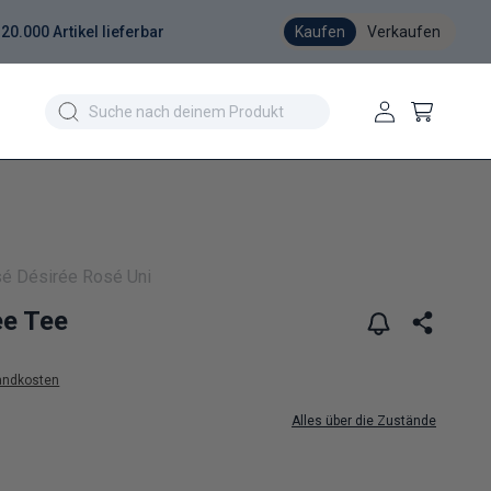
20.000 Artikel lieferbar
Kaufen
Verkaufen
Einloggen
Warenkorb
sé Désirée Rosé Uni
ee Tee
andkosten
Alles über die Zustände