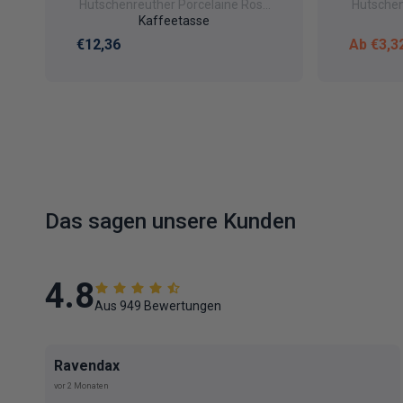
Hutschenreuther Porcelaine Rosé
Hutschen
Désirée Rosé Uni
Kaffeetasse
Normaler Preis
Verkauf
€12,36
Ab €3,3
Das sagen unsere Kunden
4.8
Aus 949 Bewertungen
Ravendax
vor 2 Monaten