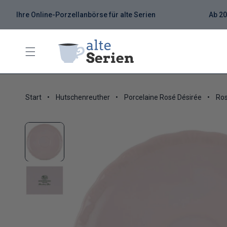
Ihre Online-Porzellanbörse für alte Serien
Ab 20
Start
Hutschenreuther
Porcelaine Rosé Désirée
Ros
Zu Produktinformationen springen