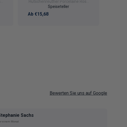
sé
Hutschenreuther Porcelaine Rosé
Désirée Rosé Uni
Speiseteller
Normaler Preis
Ab €15,68
Bewerten Sie uns auf Google
Stephanie Sachs
Bianc
or einem Monat
vor 4 Mo