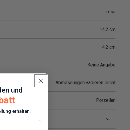
rosa
14,2 cm
4,2 cm
Keine Angabe
Abmessungen variieren leicht
den und
batt
Porzellan
llung erhalten.