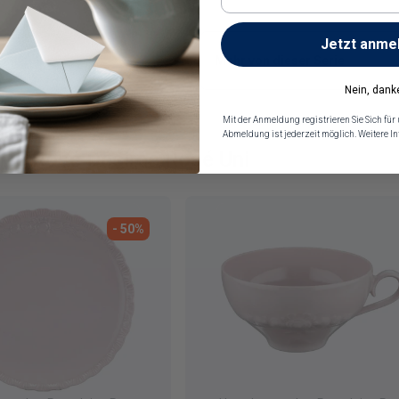
Jetzt anme
Mehr von dieser Serie
Nein, dank
Mit der Anmeldung registrieren Sie Sich für
Abmeldung ist jederzeit möglich. Weitere 
aine Rosé Désirée Rosé Uni
- 50%