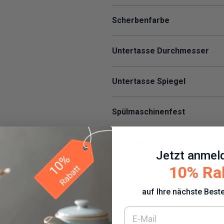
Scherbenfarbe
Untertasse Durchmesser
Untertasse Spiegel
Spülmaschinenfest
Sonstiges
Jetzt anmel
10% Ra
Material
auf Ihre nächste Beste
Herstellerinformationen
E-Mail