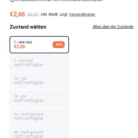
Verkaufspreis
Normaler Preis
€2,66
€5,31
inkl. MwSt. zzgl.
Versandkosten
Zustand wählen
Alles über die Zustände
1 - wie neu
-50%
€2,66
2 - sehr gut
nicht verfügbar
3a - gut
nicht verfügbar
3b - gut
nicht verfügbar
4a - stark genutzt
nicht verfügbar
4b - stark genutzt
nicht verfügbar