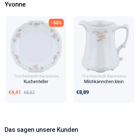
Yvonne
- 50%
Tirschenreuth Baronesse
Tirschenreuth Baronesse
Yvonne
Yvonne
Kuchenteller
Milchkännchen klein
Verkaufspreis
Normaler Preis
Normaler Preis
€4,41
€8,89
€8,82
Das sagen unsere Kunden