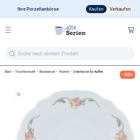
Ihre Porzellanbörse
Ab 200 € versandkostenfr
Kaufen
Verkaufen
Warenkor
Start
Tirschenreuth
Baronesse
Yvonne
Untertasse für Kaffee
- 50%
duktinformationen springen