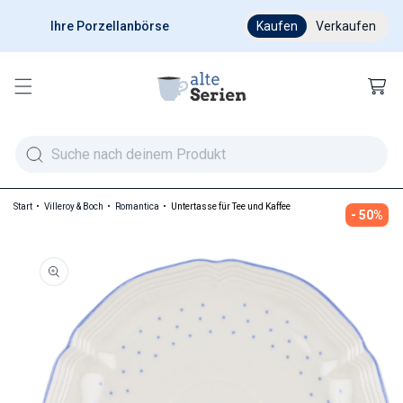
Ihre Porzellanbörse
Ab 200 € versandkostenfr
Kaufen
Verkaufen
Warenkor
Start
Villeroy & Boch
Romantica
Untertasse für Tee und Kaffee
- 50%
duktinformationen springen