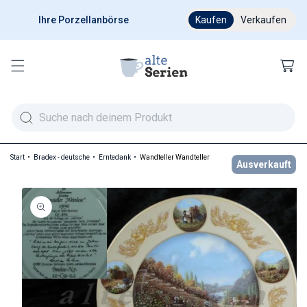
Ihre Porzellanbörse
Ab 200 € versandkostenfr
Kaufen
Verkaufen
Warenkor
Start
Bradex - deutsche
Erntedank
Wandteller Wandteller
Ausverkauft
duktinformationen springen