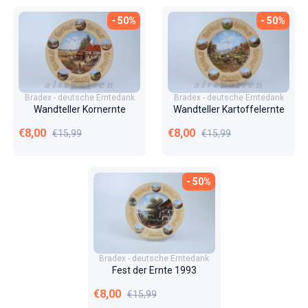
- 50%
- 50%
Bradex - deutsche Erntedank
Bradex - deutsche Erntedank
Wandteller Kornernte
Wandteller Kartoffelernte
Verkaufspreis
Normaler Preis
Verkaufspreis
Normaler Preis
€8,00
€8,00
€15,99
€15,99
- 50%
Bradex - deutsche Erntedank
Fest der Ernte 1993
Verkaufspreis
Normaler Preis
€8,00
€15,99