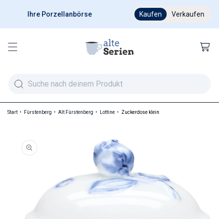
Ihre Porzellanbörse
Ab 200 € versandkostenfr
Kaufen
Verkaufen
Warenkor
Start
Fürstenberg
Alt Fürstenberg
Lottine
Zuckerdose klein
duktinformationen springen