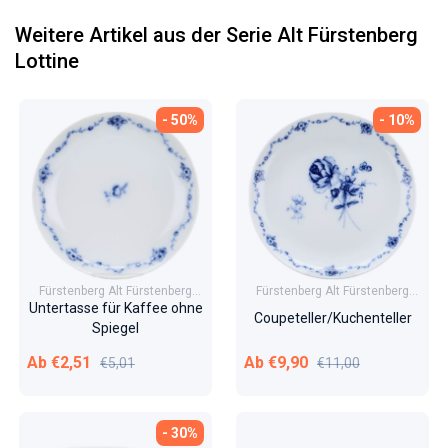
Weitere Artikel aus der Serie Alt Fürstenberg
Lottine
- 50%
- 10%
Fürstenberg Alt Fürstenberg
Fürstenberg Alt Fürstenberg
Lottine
Lottine
Untertasse für Kaffee ohne
Coupeteller/Kuchenteller
Spiegel
Verkaufspreis
Normaler Preis
Verkaufspreis
Normaler Preis
Ab €2,51
Ab €9,90
€5,01
€11,00
- 30%