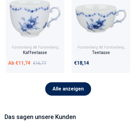
Fürstenberg Alt Fürstenberg
Fürstenberg Alt Fürstenberg
Lottine
Lottine
Kaffeetasse
Teetasse
Verkaufspreis
Normaler Preis
Normaler Preis
Ab €11,74
€18,14
€16,77
Alle anzeigen
Das sagen unsere Kunden