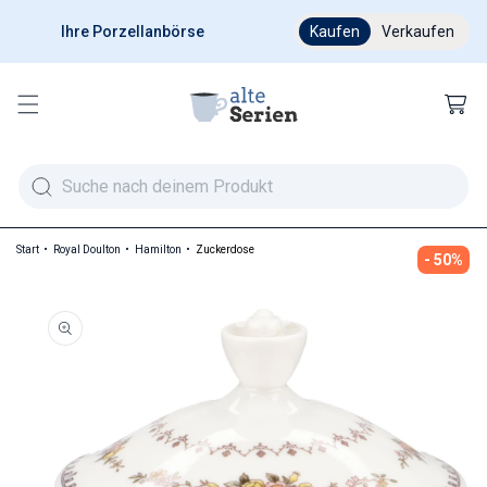
Ihre Porzellanbörse
Ab 200 € versandkostenfr
Kaufen
Verkaufen
Warenkor
Start
Royal Doulton
Hamilton
Zuckerdose
- 50%
duktinformationen springen