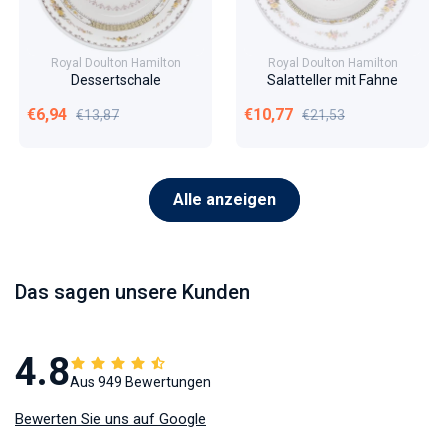
Royal Doulton Hamilton
Royal Doulton Hamilton
Dessertschale
Salatteller mit Fahne
Verkaufspreis
Normaler Preis
Verkaufspreis
Normaler Preis
€6,94
€10,77
€13,87
€21,53
Alle anzeigen
Das sagen unsere Kunden
4.8
Aus 949 Bewertungen
Bewerten Sie uns auf Google