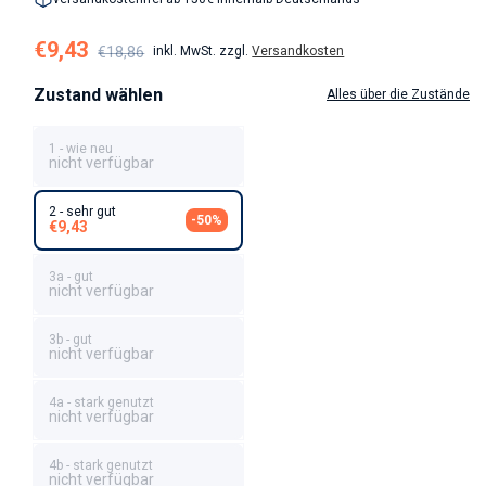
Verkaufspreis
Normaler Preis
€9,43
€18,86
inkl. MwSt. zzgl.
Versandkosten
Zustand wählen
Alles über die Zustände
1 - wie neu
nicht verfügbar
2 - sehr gut
-50%
€9,43
3a - gut
nicht verfügbar
3b - gut
nicht verfügbar
4a - stark genutzt
nicht verfügbar
4b - stark genutzt
nicht verfügbar