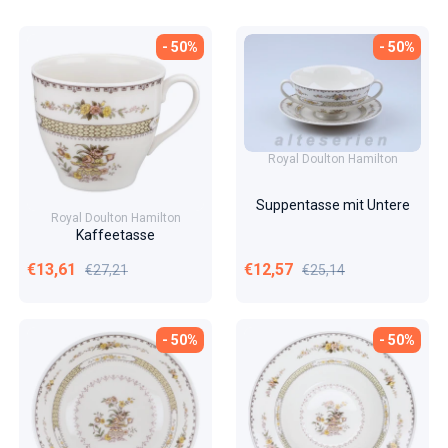
- 50%
- 50%
Royal Doulton Hamilton
Suppentasse mit Untere
Royal Doulton Hamilton
Kaffeetasse
Verkaufspreis
Normaler Preis
Verkaufspreis
Normaler Preis
€13,61
€12,57
€27,21
€25,14
- 50%
- 50%