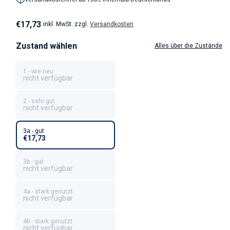
Normaler Preis
€17,73
inkl. MwSt. zzgl.
Versandkosten
Zustand wählen
Alles über die Zustände
1 - wie neu
nicht verfügbar
2 - sehr gut
nicht verfügbar
3a - gut
€17,73
3b - gut
nicht verfügbar
4a - stark genutzt
nicht verfügbar
4b - stark genutzt
nicht verfügbar