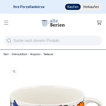
Ihre Porzellanbörse
Ab 200 € versandkostenfr
Kaufen
Verkaufen
Warenkor
Start
Villeroy & Boch
Acapulco
Teetasse
duktinformationen springen