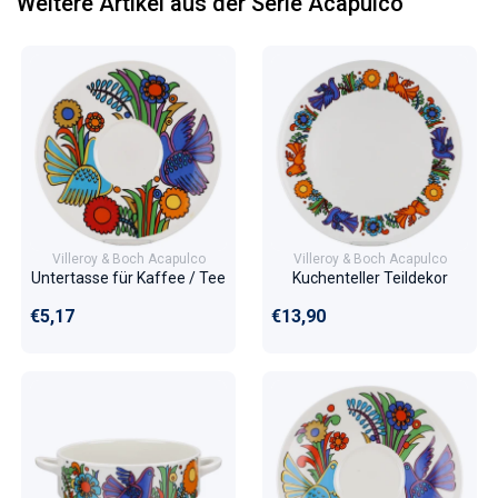
Weitere Artikel aus der Serie Acapulco
Villeroy & Boch Acapulco
Villeroy & Boch Acapulco
Untertasse für Kaffee / Tee
Kuchenteller Teildekor
Normaler Preis
Normaler Preis
€5,17
€13,90