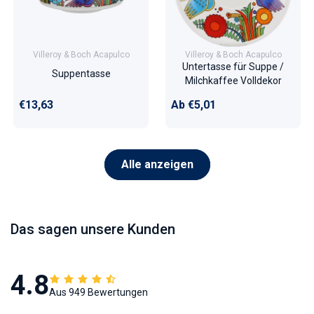
Villeroy & Boch Acapulco
Villeroy & Boch Acapulco
Untertasse für Suppe /
Suppentasse
Milchkaffee Volldekor
Normaler Preis
Normaler Preis
€13,63
Ab €5,01
Alle anzeigen
Das sagen unsere Kunden
4.8
Aus 949 Bewertungen