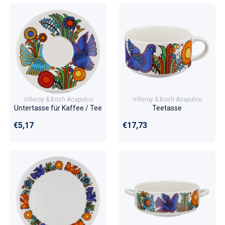
Villeroy & Boch Acapulco
Villeroy & Boch Acapulco
Untertasse für Kaffee / Tee
Teetasse
Normaler Preis
Normaler Preis
€5,17
€17,73