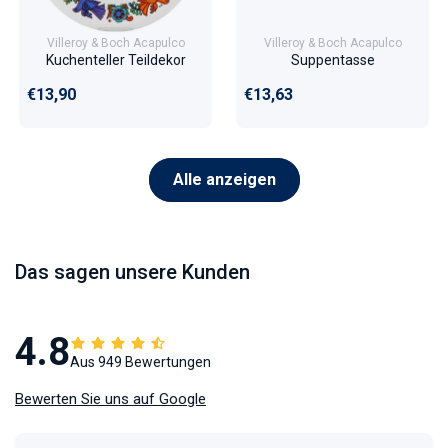
Villeroy & Boch Acapulco
Villeroy & Boch Acapulco
Kuchenteller Teildekor
Suppentasse
Normaler Preis
Normaler Preis
€13,90
€13,63
Alle anzeigen
Das sagen unsere Kunden
4.8
Aus 949 Bewertungen
Bewerten Sie uns auf Google