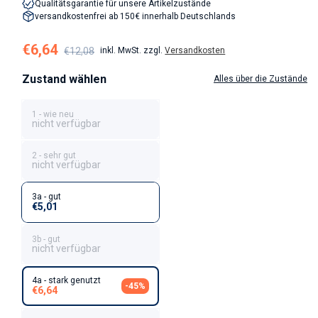
Qualitätsgarantie für unsere Artikelzustände
versandkostenfrei ab 150€ innerhalb Deutschlands
Verkaufspreis
Normaler Preis
€6,64
€12,08
inkl. MwSt. zzgl.
Versandkosten
Zustand wählen
Alles über die Zustände
1 - wie neu
nicht verfügbar
2 - sehr gut
nicht verfügbar
3a - gut
€5,01
3b - gut
nicht verfügbar
4a - stark genutzt
-45%
€6,64