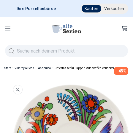
Ihre Porzellanbörse
Ab 200 € versandkostenfr
Kaufen
Verkaufen
Warenkor
Start
Villeroy & Boch
Acapulco
Untertasse für Suppe / Milchkaffee Volldekor
- 45%
duktinformationen springen